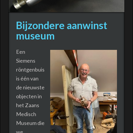
Bijzondere aanwinst
museum
Een
Siemens
röntgenbuis
is één van
de nieuwste
objecten in
het Zaans
Medisch
Museum die
we